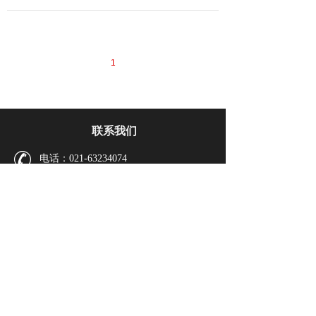
1
联系我们
电话：021-63234074
邮箱：scda228@vip.163.com
zyxh@stcma.cn
地址：上海市福州路107号226室
（邮编：200002）
微信公众号