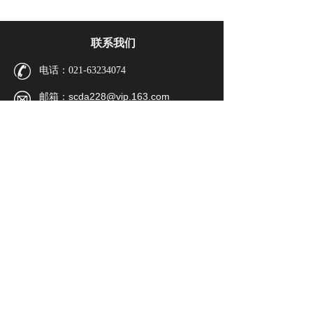
联系我们
电话：021-63234074
邮箱：scda228@vip.163.com
zyxh@stcma.cn
地址：上海市福州路107号226室
（邮编：200002）
微信公众号
上海中药
《中成药》
上海市中药行业职
行业协会
编辑部
业技能培训中心