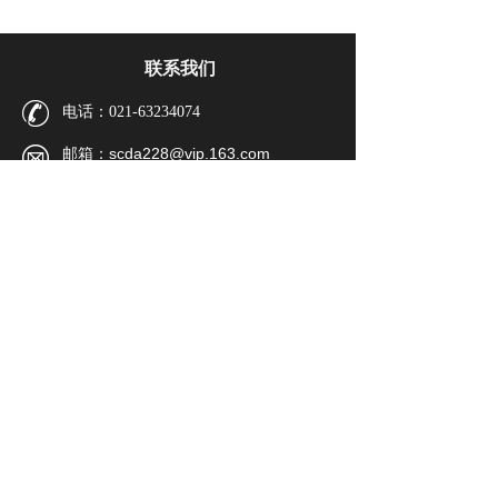
联系我们
电话：021-63234074
邮箱：scda228@vip.163.com
zyxh@stcma.cn
地址：上海市福州路107号226室
（邮编：200002）
微信公众号
上海中药
《中成药》
上海市中药行业职
行业协会
编辑部
业技能培训中心