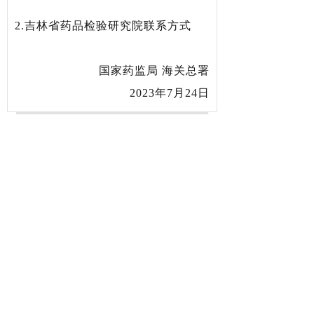
2.吉林省药品检验研究院联系方式
国家药监局 海关总署
2023年7月24日
上一篇：
【国家药监局综合司】......
下一篇：
中药饮片标签、保质期......
联系我们
电话：021-63234074
邮箱：scda228@vip.163.com
zyxh@stcma.cn