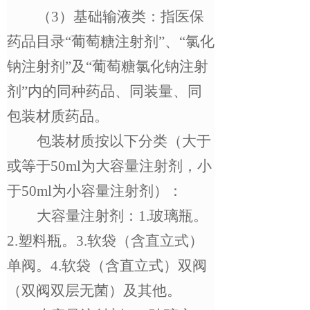
（
3
）基础输液类：指医保
药品目录
“
葡萄糖注射剂
”
、
“
氯化
钠注射剂
”
及
“
葡萄糖氯化钠注射
剂
”
内的同种药品、同装量、同
包装材质药品。
包装材质按以下分类（大于
或等于
50ml
为大容量注射剂，小
于
50ml
为小容量注射剂）：
大容量注射剂：
1.
玻璃瓶。
2.
塑料瓶。
3.
软袋（含直立式）
单阀。
4.
软袋（含直立式）双阀
（双阀双层无菌）及其他。