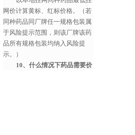
网价计算黄标、红标价格。（若
同种药品同厂牌任一规格包装属
于风险提示范围，则该厂牌该药
品所有规格包装均纳入风险提
示。）
10
、什么情况下药品需要价
格登记
？
医疗机构可按照药品挂网价
直接采购，如需按照低于挂网价
采购，医疗机构可与企业重新议
价，完成采购后在本市平台上登
记实际采购价格。