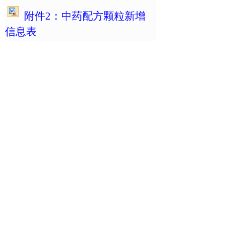
附件2
：中药配方颗粒新增
信息表
附件3
：部分中药配方颗粒
动态调整信息表
上一篇：
2025年备案中药师......
下一篇：
《贵细药材系列知识培......
联系我们
电话：021-63234074
邮箱：scda228@vip.163.com
zyxh@stcma.cn